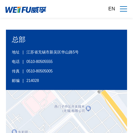
EN
总部
地址
|
江苏省无锡市新吴区华山路5号
电话
|
0510-80505555
传真
|
0510-80505005
邮编
|
214028