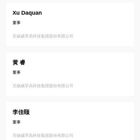
Xu Daquan
董事
无锡威孚高科技集团股份有限公司
黄 睿
董事
无锡威孚高科技集团股份有限公司
李佳颐
董事
无锡威孚高科技集团股份有限公司