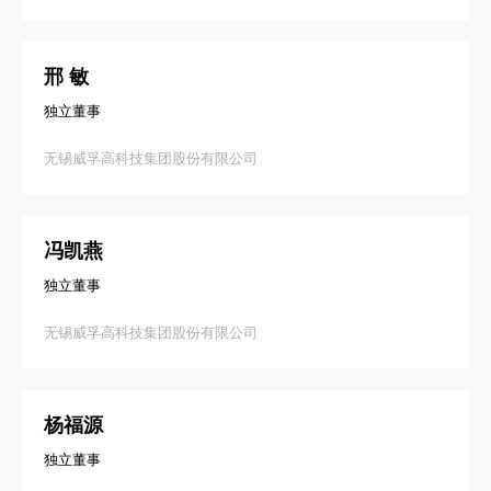
邢 敏
独立董事
无锡威孚高科技集团股份有限公司
冯凯燕
独立董事
无锡威孚高科技集团股份有限公司
杨福源
独立董事