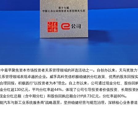
最早聚焦资本市场投资者关系管理领域的评选活动之一。自创办以来，天马奖致力
关系管理领域表现卓越的企业。威孚高科凭借积极稳健的分红政策、优秀的股东回报实
理回报，积极践行“以投资者为本”理念。自上市以来，公司通过现金分红、股份回
现金分红超130亿元，平均分红率超44%，体现了公司引导投资者价值投资、长期投资
现金分红总额（含中期分红）和股份回购总额合计约8.73亿元，分红率超80%。
智能汽车与新工业系统服务商”战略愿景，坚持稳健经营与规范治理，深耕核心业务赛