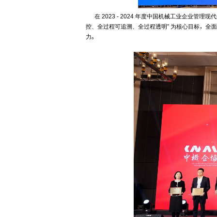
在 2023 - 2024 年度中国机械工业企业
控、全过程可追溯、全过程透明” 为核心目标，
力。