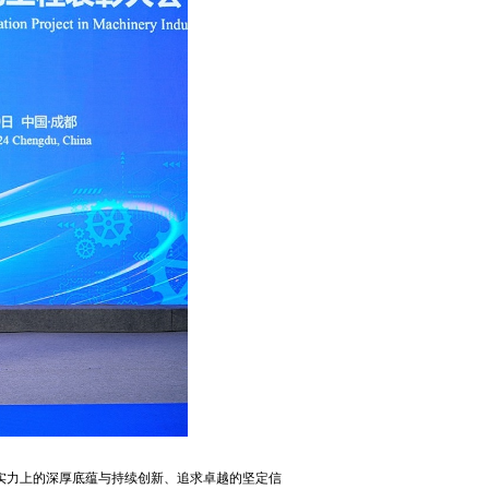
合实力上的深厚底蕴与持续创新、追求卓越的坚定信