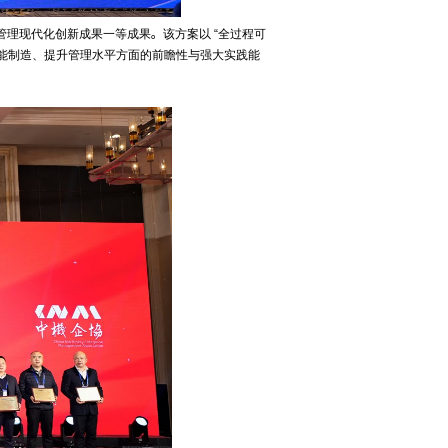
业管理现代化创新成果一等成果。该方案以 “全过程可
智能制造、提升管理水平方面的前瞻性与强大实践能