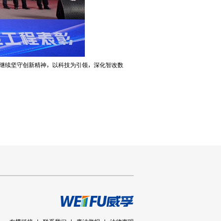
将继续坚守创新精神，以科技为引领，深化智改数