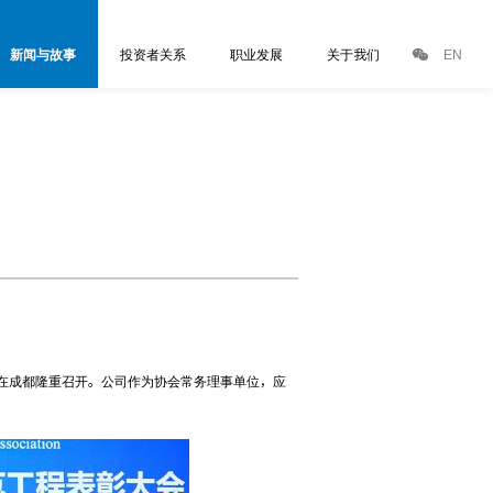
新闻与故事
投资者关系
职业发展
关于我们
EN
大会在成都隆重召开。公司作为协会常务理事单位，应